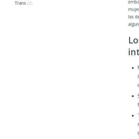
embar
Trans
(2)
mujer
las d
algun
Lo
in