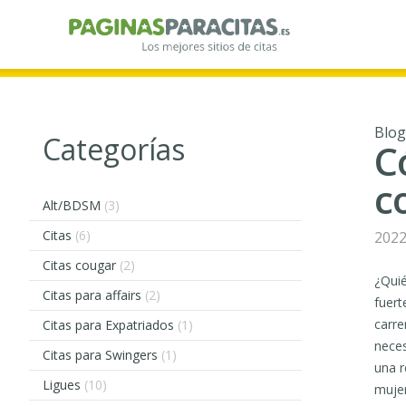
Blog
Categorías
C
c
Alt/BDSM
(3)
Citas
(6)
2022
Citas cougar
(2)
¿Quié
Citas para affairs
(2)
fuert
carre
Citas para Expatriados
(1)
neces
Citas para Swingers
(1)
una r
Ligues
(10)
mujer