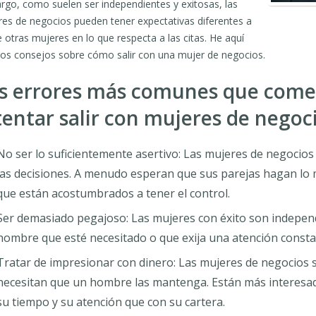
go, como suelen ser independientes y exitosas, las
es de negocios pueden tener expectativas diferentes a
e otras mujeres en lo que respecta a las citas. He aquí
os consejos sobre cómo salir con una mujer de negocios.
s errores más comunes que comet
tentar salir con mujeres de negoc
No ser lo suficientemente asertivo: Las mujeres de negocio
las decisiones. A menudo esperan que sus parejas hagan lo
que están acostumbrados a tener el control.
Ser demasiado pegajoso: Las mujeres con éxito son independ
hombre que esté necesitado o que exija una atención consta
Tratar de impresionar con dinero: Las mujeres de negocios
necesitan que un hombre las mantenga. Están más interes
su tiempo y su atención que con su cartera.