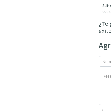
Salir
que t
¿Te 
éxit
Agr
Nomb
Res